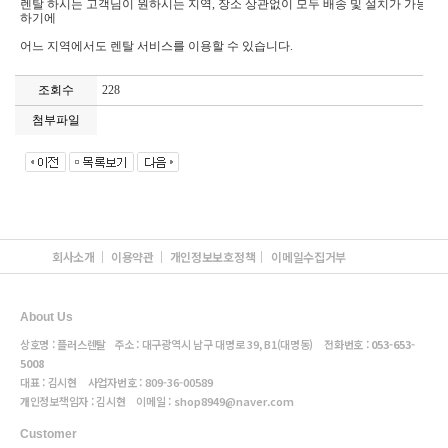
렌탈 하시는 고객님이 원하시는 지역, 장소 상관없이 모두 배송 및 설치가 가능
하기에
어느 지역에서도 렌탈 서비스를 이용할 수 있습니다.
조회수
228
첨부파일
회사소개
이용약관
개인정보보호정책
이메일수집거부
About Us
상호명 : 플러스렌탈 주소 : 대구광역시 남구 대명로 39, B1(대명동) 전화번호 :
053-653-
5008
대표 : 김시현 사업자번호 :
809-36-00589
개인정보책임자 : 김시현 이메일 :
shop8949@naver.com
Customer