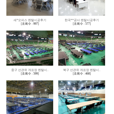
새*오피스 렌탈시공후기
한국**공사 렌탈시공후기
[
조회수 : 997
]
[
조회수 : 577
]
중구 선관위 개표장 렌탈시..
북구 선관위 개표장 렌탈시..
[
조회수 : 599
]
[
조회수 : 468
]