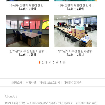
수성구 선관위 개표장 렌탈..
서구 선관위 개표장 렌탈시..
[
조회수 : 490
]
[
조회수 : 286
]
강**선거사무실 렌탈시공후..
이**선거사무실 렌탈시공후..
[
조회수 : 283
]
[
조회수 : 311
]
1
2
3
4
5
6
7
8
회사소개
이용약관
개인정보보호정책
이메일수집거부
About Us
상호명 : 플러스렌탈 주소 : 대구광역시 남구 대명로 39, B1(대명동) 전화번호 :
053-653-