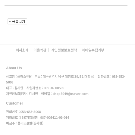
회사소개
이용약관
개인정보보호정책
이메일수집거부
About Us
상호명 : 플러스렌탈 주소 : 대구광역시 남구 대명로 39, B1(대명동) 전화번호 :
053-653-
5008
대표 : 김시현 사업자번호 :
809-36-00589
개인정보책임자 : 김시현 이메일 :
shop8949@naver.com
Customer
전화번호 :
053-653-5008
계좌번호 :
IBK기업은행
987-005411-01-014
예금주 : 플러스렌탈(김시현)