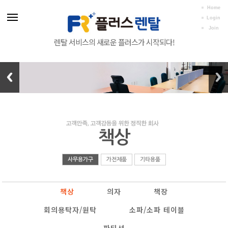
Home
Login
Join
렌탈 서비스의 새로운 플러스가 시작되다!
책상
사무용가구
가전제품
기타용품
책상
의자
책장
회의용탁자/원탁
소파/소파 테이블