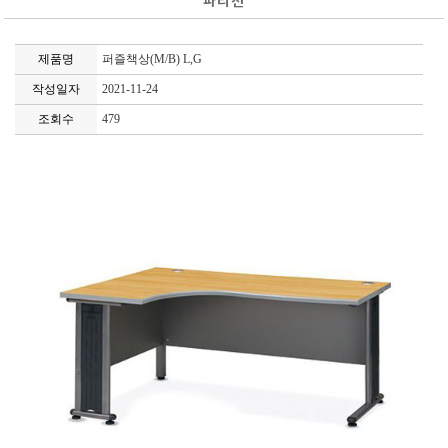
파티션
제품명
퍼즐책상(M/B) L,G
작성일자
2021-11-24
조회수
479