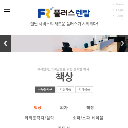
Home
Login
Join
렌탈 서비스의 새로운 플러스가 시작되다!
책상
사무용가구
가전제품
기타용품
책상
의자
책장
회의용탁자/원탁
소파/소파 테이블