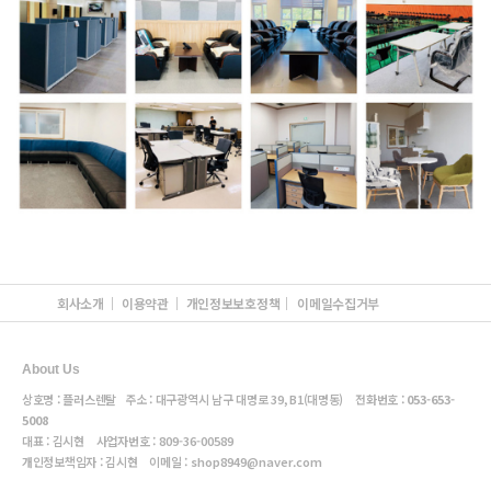
회사소개
이용약관
개인정보보호정책
이메일수집거부
About Us
상호명 : 플러스렌탈 주소 : 대구광역시 남구 대명로 39, B1(대명동) 전화번호 :
053-653-
5008
대표 : 김시현 사업자번호 :
809-36-00589
개인정보책임자 : 김시현 이메일 :
shop8949@naver.com